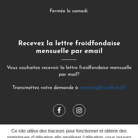
Fermée le samedi.
Recevez la lettre froidfondaise
mensuelle par email
Vous souhaitez recevoir la lettre froidfondaise mensuelle
par mail?
Transmettez votre demande à
contact@froidfond.fr
Lien
Lien
vers
vers
ACCESSIBILITÉ
PLAN DU SITE
Ce site utilise des traceurs pour fonctionner et obtenir des
le
le
POLITIQUE DE CONFIDENTIALITÉ
MENTIONS LÉGALES
statistiques d'utilisation afin améliorer l'utilisation, vous pouvez