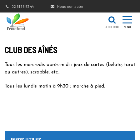
Gestion des traceurs
02 51 35 53 44
Nous contacter
RECHERCHE
MENU
CLUB DES AÎNÉS
Tous les mercredis après-midi : jeux de cartes (belote, tarot
ou autres), scrabble, etc…
Tous les lundis matin à 9h30 : marche à pied.
INFOS UTILES