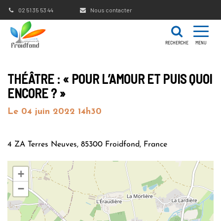
Gestion des traceurs
02 51 35 53 44
Nous contacter
RECHERCHE
MENU
THÉÂTRE : « POUR L’AMOUR ET PUIS QUOI
ENCORE ? »
Le
04
juin
2022
14h30
4 ZA Terres Neuves, 85300 Froidfond, France
+
−