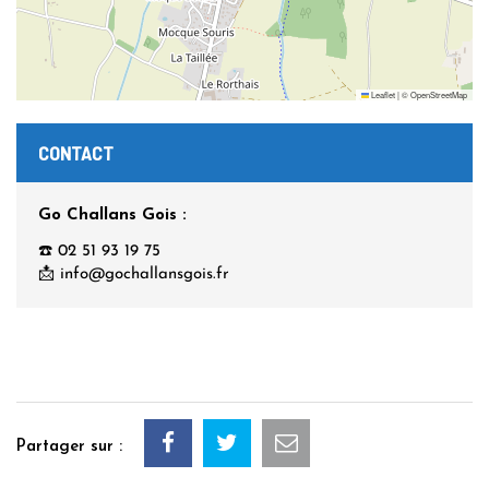
Leaflet
|
©
OpenStreetMap
CONTACT
Go Challans Gois :
☎️ 02 51 93 19 75
📩 info@gochallansgois.fr
Partager sur :