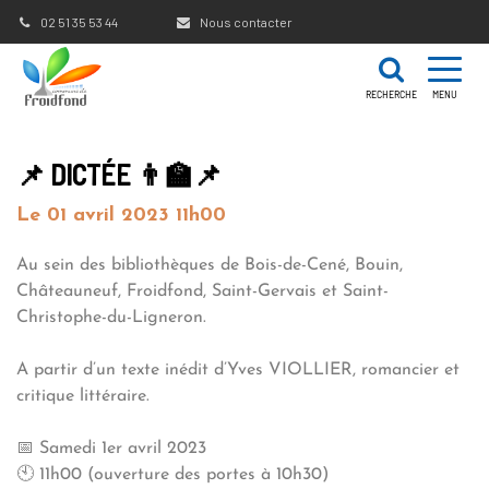
Gestion des traceurs
02 51 35 53 44
Nous contacter
RECHERCHE
MENU
📌 DICTÉE 👨‍🏫📌
Le
01
avril
2023
11h00
Au sein des bibliothèques de Bois-de-Cené, Bouin,
Châteauneuf, Froidfond, Saint-Gervais et Saint-
Christophe-du-Ligneron.
A partir d’un texte inédit d’Yves VIOLLIER, romancier et
critique littéraire.
📅 Samedi 1er avril 2023
🕙 11h00 (ouverture des portes à 10h30)